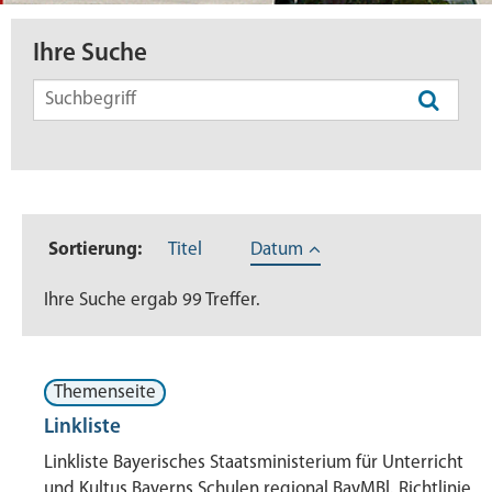
Ihre Suche
Symbol
Lupe:
Suche
absende
Sortierung:
Titel
Datum
mit
Enter-
Ihre Suche ergab 99 Treffer.
Taste
Themenseite
Linkliste
Linkliste Bayerisches Staatsministerium für Unterricht
und Kultus Bayerns Schulen regional BayMBl. Richtlinie