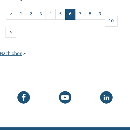
<
1
2
3
4
5
6
7
8
9
10
>
Nach oben
Facebook-
YouTube-
LinkedIn-
Seite
Kanal
Kanal